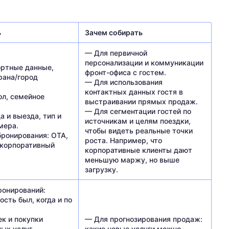
ь
Зачем собирать
— Для первичной
персонализации и коммуникации
ортные данные,
фронт-офиса с гостем.
рана/город
— Для использования
контактных данных гостя в
ол, семейное
выстраивании прямых продаж.
— Для сегментации гостей по
а и выезда, тип и
источникам и целям поездки,
мера.
чтобы видеть реальные точки
ронирования: OTA,
роста. Например, что
, корпоративный
корпоративные клиенты дают
меньшую маржу, но выше
загрузку.
ронирований:
ость был, когда и по
к и покупки
— Для прогнозирования продаж:
ных услуг
какие новые услуги можно