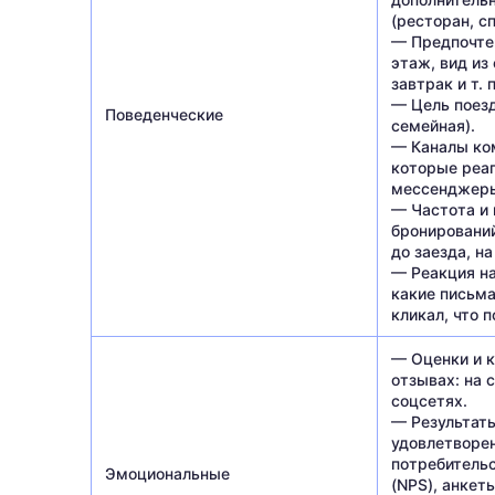
(ресторан, сп
— Предпочте
этаж, вид из 
завтрак и т. п
— Цель поезд
Поведенческие
семейная).
— Каналы ко
которые реаг
мессенджеры
— Частота и
бронирований
до заезда, на
— Реакция н
какие письма
кликал, что п
— Оценки и 
отзывах: на с
соцсетях.
— Результат
удовлетворен
потребитель
Эмоциональные
(NPS), анкет