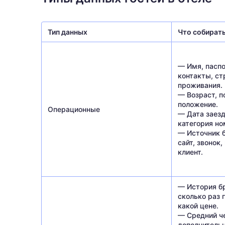
Тип данных
Что собират
— Имя, пасп
контакты, ст
проживания.
— Возраст, п
положение.
Операционные
— Дата заезд
категория но
— Источник б
сайт, звонок
клиент.
— История б
сколько раз г
какой цене.
— Средний че
дополнитель