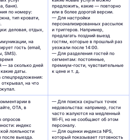
а, баня).
предложить, какие — повторно
ния по номеру:
или в более дорогой версии.
окна, тип кровати,
— Для настройки
.
персонализированных рассылок
ки: деловая, отдых,
и триггеров. Например,
предлагать поздний выезд
ммуникации, на
гостям, которые в прошлый раз
ирует гость (email,
уезжали после 14:00.
, SMS).
— Для разделения гостей по
 время
сегментам: постоянные,
 — за сколько дней
премиум-гости, чувствительные
 какие даты.
к цене и т. д.
а спецпредложения:
 открывал, на что
окупал.
комментарии в
— Для поиска скрытых точек
айте, OTA, в
недовольства: например, гости
часто жалуются на медленный
ы опросов
Wi-Fi, но не сообщают об этом
ности: индекс
персоналу.
ской лояльности
— Для оценки индекса NPS,
ы после выезда.
который показывает готовность