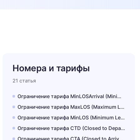
Номера и тарифы
21 статья
Ограничение тарифа MinLOSArrival (Minimum Length of Stay Arrival): минимальный срок проживания при заезде в дату
Ограничение тарифа MaxLOS (Maximum Length of Stay): максимальный срок проживания
Ограничение тарифа MinLOS (Minimum Length of Stay): минимальный срок проживания
Ограничение тарифа CTD (Closed to Departure): запрет выезда
Ограничение тарифа CTA (Closed to Arrival): запрет заезда