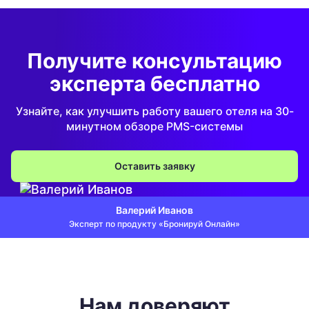
Получите
консультацию
эксперта
бесплатно
Узнайте, как улучшить работу вашего отеля на 30-
минутном обзоре PMS-системы
Оставить заявку
Валерий Иванов
Эксперт по продукту «Бронируй Онлайн»
Нам доверяют