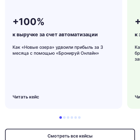
+100%
к выручке за счет автоматизации
к 
Как «Новые озера» удвоили прибыль за 3
Ка
месяца с помощью «Бронируй Онлайн»
бр
за
Читать кейс
Чи