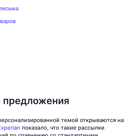
-письма
оваров
 предложения
 персонализированной темой открываются на
Experian
показало, что такие рассылки
ций по сравнению со стандартными.