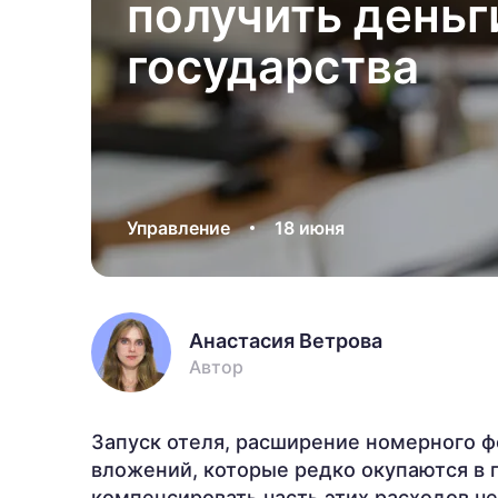
получить деньг
государства
Управление
18 июня
Анастасия Ветрова
Автор
Запуск отеля, расширение номерного 
вложений, которые редко окупаются в 
компенсировать часть этих расходов че