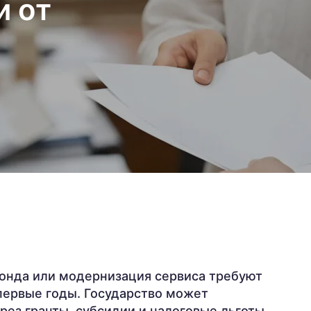
и от
фонда или модернизация сервиса требуют
первые годы. Государство может
рез гранты, субсидии и налоговые льготы.