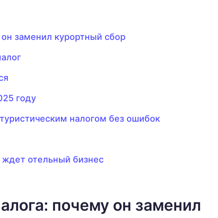
у он заменил курортный сбор
налог
ся
025 году
с туристическим налогом без ошибок
о ждет отельный бизнес
алога: почему он заменил