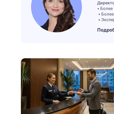
Директо
• Более
• Более
• Экспе
Ruviera 
Подро