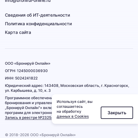
info@bronirui-online.ru
Сведения об ИТ-деятельности
Политика конфиденциальности
Карта сайта
ООО «Бронируй Онлайн»
ОГРН: 1245000036930
ИНН: 5024241822
Юридический адрес:
143408, Московская область, г. Красногорск,
ул. Карбышева, д. 10, к. 3
Программное обеспечение «Сервис для автоматизации процесса
Используя сайт, вы
бронирования и управления гостиничным предприятием
соглашаетесь
„Бронируй Онлайн"» включено в Единый реестр российских
на обработку
Закрыть
программ для электронных вычислительных машин и баз данных.
данных в Cookies
Запись в реестре №23254 от 15.07.2024
© 2018-2026 ООО «Бронируй Онлайн»